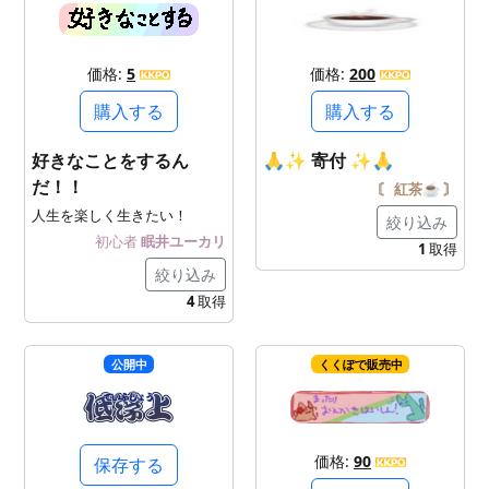
価格:
5
価格:
200
購入する
購入する
好きなことをするん
🙏✨ 寄付 ✨🙏
だ！！
〘 紅茶☕ 〙
人生を楽しく生きたい！
絞り込み
初心者
眠井ユーカリ
1
取得
絞り込み
4
取得
公開中
くくぽで販売中
価格:
90
保存する