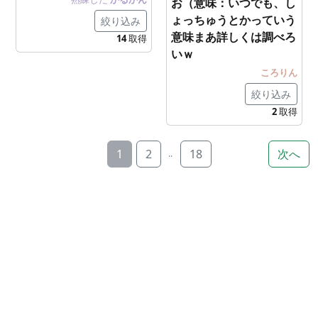
お（意味：いつでも、し
ょっちゅうとかっていう
絞り込み
意味まあ詳しくは調べろ
14
取得
いｗ
ころりん
絞り込み
2
取得
1
2
18
次へ
..