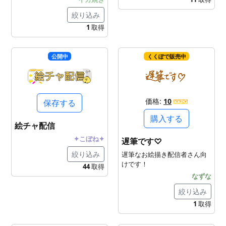
絞り込み
1
取得
公開中
くくぽで販売中
価格:
10
保存する
購入する
絵チャ配信
✦こぼね✦
遅筆です♡
絞り込み
遅筆なお絵描き配信者さん向
けです！
44
取得
なずな
絞り込み
1
取得