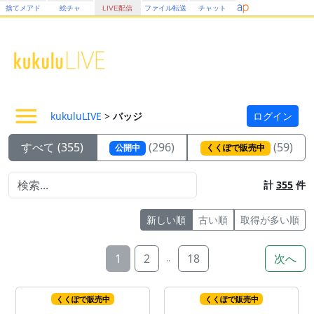
捨てメアド
絵チャ
LIVE配信
ファイル転送
チャット
kukuluLIVE
>
バッジ
ログイン
すべて (355)
(296)
(59)
公開中
くくぽで販売中
計
355
件
新しい順
古い順
取得が多い順
1
2
18
次へ
..
くくぽで販売中
くくぽで販売中