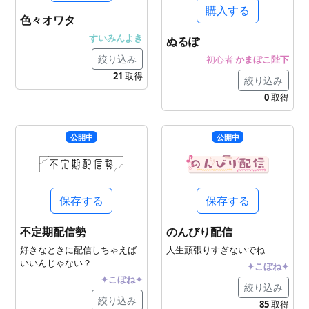
購入する
色々オワタ
すいみんよき
ぬるぽ
絞り込み
初心者
かまぼこ陛下
21
取得
絞り込み
0
取得
公開中
公開中
保存する
保存する
不定期配信勢
のんびり配信
好きなときに配信しちゃえば
人生頑張りすぎないでね
いいんじゃない？
✦こぼね✦
✦こぼね✦
絞り込み
絞り込み
85
取得