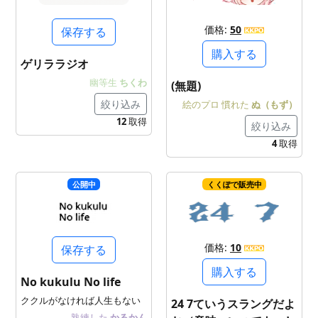
価格:
50
保存する
購入する
ゲリララジオ
幽等生
ちくわ
(無題)
絞り込み
絵のプロ
慣れた
ぬ（もず）
12
取得
絞り込み
4
取得
公開中
くくぽで販売中
価格:
10
保存する
購入する
No kukulu No life
ククルがなければ人生もない
24 7ていうスラングだよ
熟練した
かるかん