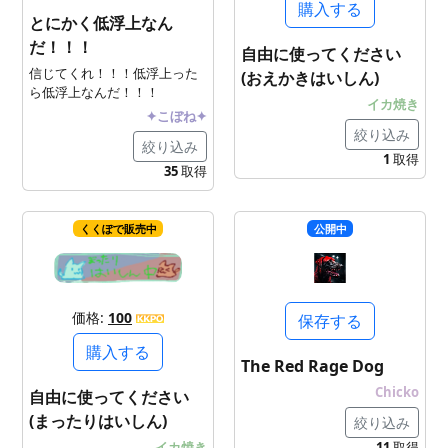
購入する
とにかく低浮上なん
だ！！！
自由に使ってください
信じてくれ！！！低浮上った
(おえかきはいしん)
ら低浮上なんだ！！！
イカ焼き
✦こぼね✦
絞り込み
絞り込み
1
取得
35
取得
くくぽで販売中
公開中
価格:
100
保存する
購入する
The Red Rage Dog
Chicko
自由に使ってください
(まったりはいしん)
絞り込み
イカ焼き
11
取得