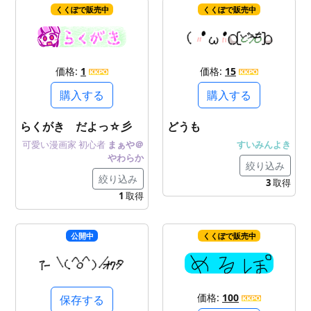
くくぽで販売中
くくぽで販売中
価格:
1
価格:
15
購入する
購入する
らくがき だよっ☆彡
どうも
可愛い漫画家
初心者
まぁや＠
すいみんよき
やわらか
絞り込み
絞り込み
3
取得
1
取得
公開中
くくぽで販売中
価格:
100
保存する