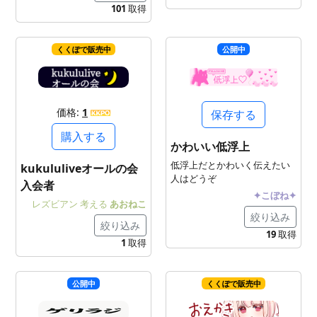
101
取得
くくぽで販売中
公開中
価格:
1
保存する
購入する
かわいい低浮上
低浮上だとかわいく伝えたい
kukululiveオールの会
人はどうぞ
入会者
✦こぼね✦
レズビアン
考える
あおねこ
絞り込み
絞り込み
19
取得
1
取得
公開中
くくぽで販売中