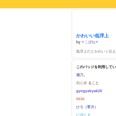
かわいい低浮上
by
✦こぼね✦
低浮上だとかわいく伝え
このバッジを利用してい
瀬乃。
初心者
ること
gyogyakya629
0930
ひろ（零月）
にぼくま