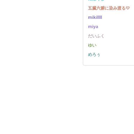
五臓六腑に染み渡る♡
mikillll
miya
だいふく
ゆい
めろぅ