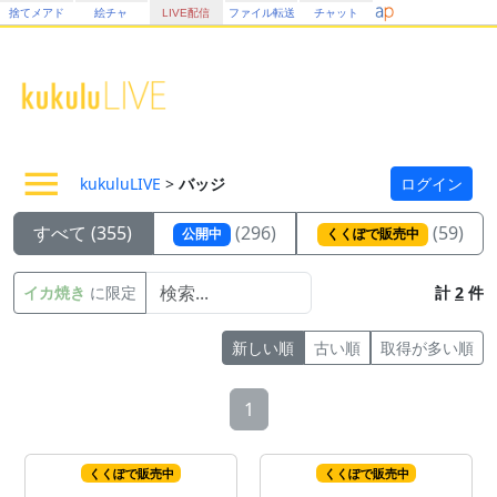
捨てメアド
絵チャ
LIVE配信
ファイル転送
チャット
kukuluLIVE
>
バッジ
ログイン
すべて (355)
(296)
(59)
公開中
くくぽで販売中
イカ焼き
に限定
計
2
件
新しい順
古い順
取得が多い順
1
くくぽで販売中
くくぽで販売中