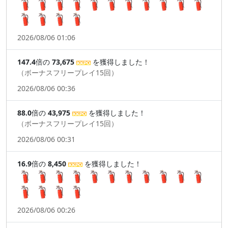
2026/08/06 01:06
147.4
倍の
73,675
を獲得しました！
（ボーナスフリープレイ15回）
2026/08/06 00:36
88.0
倍の
43,975
を獲得しました！
（ボーナスフリープレイ15回）
2026/08/06 00:31
16.9
倍の
8,450
を獲得しました！
2026/08/06 00:26