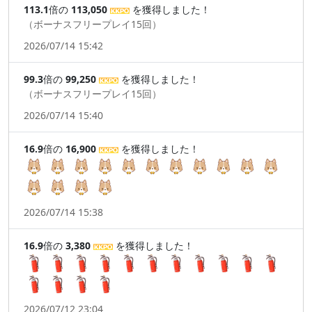
113.1
倍の
113,050
を獲得しました！
（ボーナスフリープレイ15回）
2026/07/14 15:42
99.3
倍の
99,250
を獲得しました！
（ボーナスフリープレイ15回）
2026/07/14 15:40
16.9
倍の
16,900
を獲得しました！
2026/07/14 15:38
16.9
倍の
3,380
を獲得しました！
2026/07/12 23:04