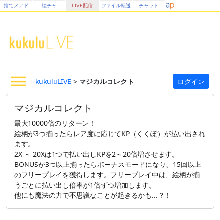
捨てメアド
絵チャ
LIVE配信
ファイル転送
チャット
kukuluLIVE
>
マジカルコレクト
ログイン
マジカルコレクト
最大10000倍のリターン！
絵柄が3つ揃ったらレア度に応じてKP（くくぽ）が払い出され
ます。
2X ～ 20Xは1つで払い出しKPを2～20倍増させます。
BONUSが3つ以上揃ったらボーナスモードになり、15回以上
のフリープレイを獲得します。フリープレイ中は、絵柄が揃
うごとに払い出し倍率が1倍ずつ増加します。
他にも魔法の力で不思議なことが起きるかも...？！