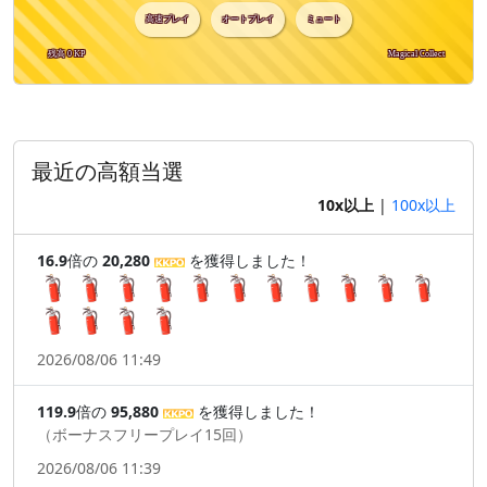
高速プレイ
オートプレイ
ミュート
残高
0
KP
Magical Collect
最近の高額当選
10x以上
|
100x以上
16.9
倍の
20,280
を獲得しました！
2026/08/06 11:49
119.9
倍の
95,880
を獲得しました！
（ボーナスフリープレイ15回）
2026/08/06 11:39