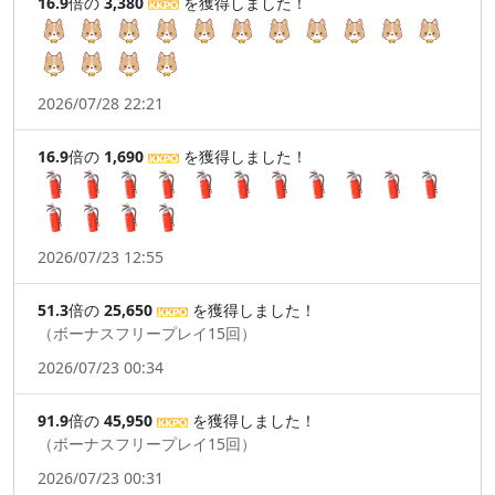
16.9
倍の
3,380
を獲得しました！
2026/07/28 22:21
16.9
倍の
1,690
を獲得しました！
2026/07/23 12:55
51.3
倍の
25,650
を獲得しました！
（ボーナスフリープレイ15回）
2026/07/23 00:34
91.9
倍の
45,950
を獲得しました！
（ボーナスフリープレイ15回）
2026/07/23 00:31