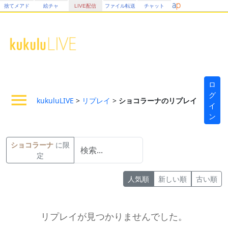
捨てメアド
絵チャ
LIVE配信
ファイル転送
チャット
ロ
グ
kukuluLIVE
>
リプレイ
>
ショコラーナのリプレイ
イ
ン
ショコラーナ
に限
定
人気順
新しい順
古い順
リプレイが見つかりませんでした。