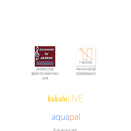
JASRAC許諾
NexTone許諾
第9013518001Y451
ID000006415
23号
© kukuluLIVE.