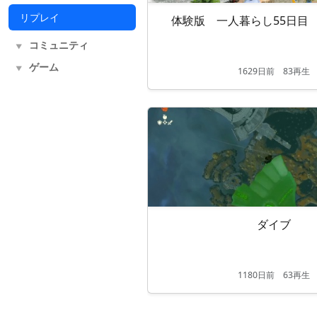
リプレイ
体験版 一人暮らし55日目
コミュニティ
▼
ゲーム
▼
1629
日
前
83再生
ダイブ
1180
日
前
63再生