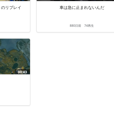
 のリプレイ
車は急に止まれないんだ
880
日
前
74再生
00:43