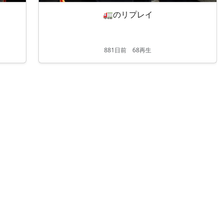
🚛のリプレイ
881
日
前
68再生