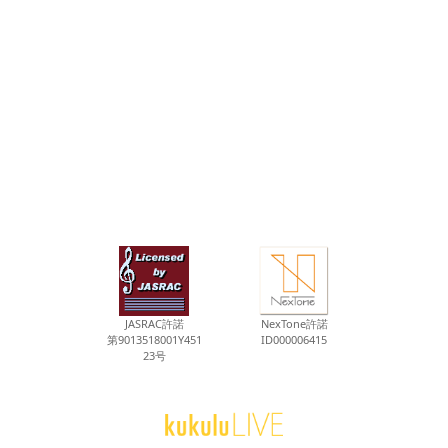
JASRAC許諾
NexTone許諾
第9013518001Y451
ID000006415
23号