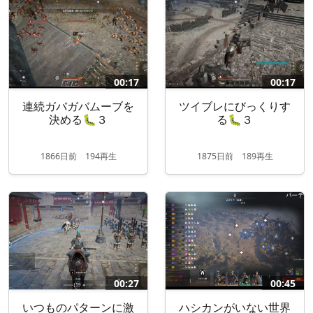
00:17
00:17
連続ガバガバムーブを
ツイブレにびっくりす
決める🐛３
る🐛３
1866
日
前
194再生
1875
日
前
189再生
00:27
00:45
いつものパターンに激
ハシカンがいない世界