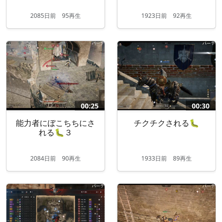
2085
日
前
95再生
1923
日
前
92再生
00:25
00:30
能力者にぼこちちにさ
チクチクされる🐛
れる🐛３
2084
日
前
90再生
1933
日
前
89再生