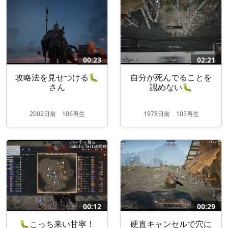
00:23
02:21
攻略法を見せつける🐛
自分が死んでることを
さん
認めない🐛
2002
日
前
106再生
1978
日
前
105再生
00:12
00:29
🐛こっち来い甘寧！
硬直キャンセルで穴に