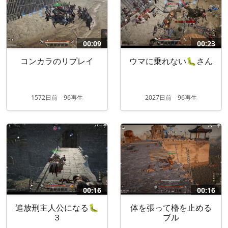
00:09
00:23
コンカラのリプレイ
ウマに乗れない🐛さん
1572
日
前
96再生
2027
日
前
96再生
00:16
00:16
追放刑主人公になる🐛
体を張って櫓を止める
３
ブル