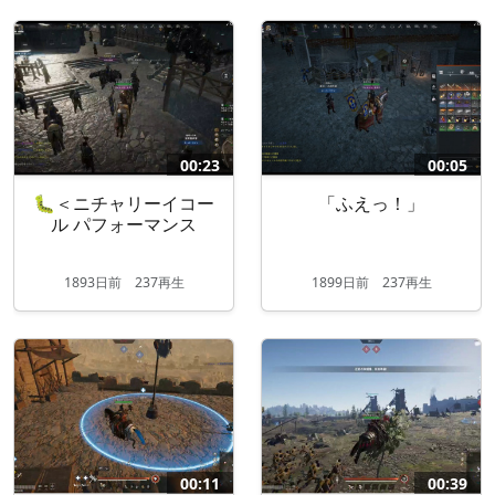
00:23
00:05
🐛＜ニチャリーイコー
「ふえっ！」
ル パフォーマンス
1893
日
前
237再生
1899
日
前
237再生
00:11
00:39