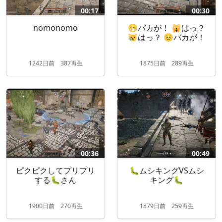
00:17
00:30
nomonomo
😁バカが！ 🙀はっ？
😿はっ？ 😣バカが！
1242
日
前
387再生
1875
日
前
289再生
00:36
00:49
ピクピクしてプリプリ
🐛ムシキングVSムシ
する🐛さん
キング🐛
1900
日
前
270再生
1879
日
前
259再生