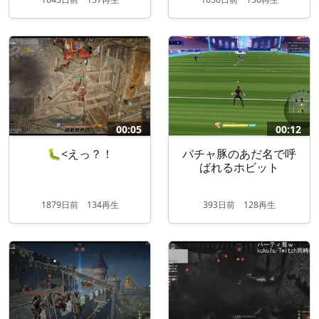
00:05
00:12
🐛<えっ？！
バチャ豚のあだ名で呼
ばれるホビット
1879
日
前
134再生
393
日
前
128再生