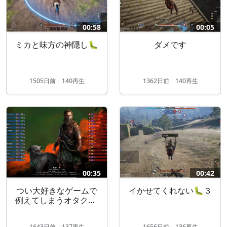
00:58
00:05
ミカと味方の神隠し🐛
ダメです
1505
日
前
140再生
1362
日
前
140再生
00:35
00:42
つい大好きなゲームで
イかせてくれない🐛３
例えてしまうオタク🐛
３
1643
日
前
137再生
1656
日
前
136再生