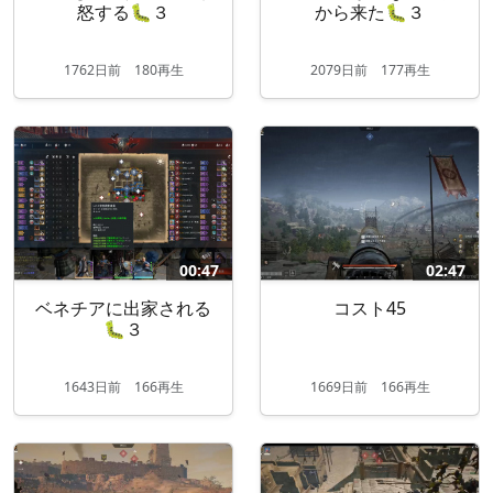
怒する🐛３
から来た🐛３
1762
日
前
180再生
2079
日
前
177再生
00:47
02:47
ベネチアに出家される
コスト45
🐛３
1643
日
前
166再生
1669
日
前
166再生