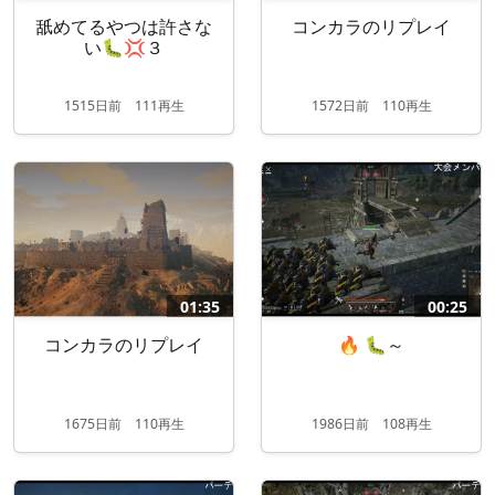
舐めてるやつは許さな
コンカラのリプレイ
い🐛💢３
1515
日
前
111再生
1572
日
前
110再生
01:35
00:25
コンカラのリプレイ
🔥 🐛～
1675
日
前
110再生
1986
日
前
108再生