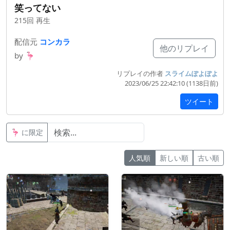
笑ってない
215回 再生
配信元
コンカラ
他のリプレイ
by
🦩
リプレイの作者
スライムぽよぽよ
2023/06/25 22:42:10 (1138
日
前
)
ツイート
🦩
に限定
人気順
新しい順
古い順