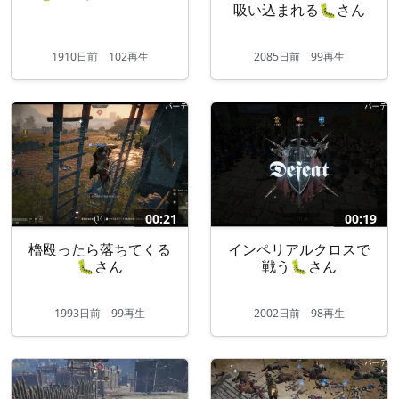
吸い込まれる🐛さん
1910
日
前
102再生
2085
日
前
99再生
00:21
00:19
櫓殴ったら落ちてくる
インペリアルクロスで
🐛さん
戦う🐛さん
1993
日
前
99再生
2002
日
前
98再生