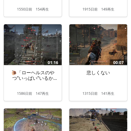
1550
日
前
154再生
1915
日
前
149再生
01:16
00:07
🐌「ローヘルスのや
悲しくない
つ”いっぱい”いるか
ら はいエアプ～ｗ」
（2/8...
1586
日
前
147再生
1315
日
前
141再生