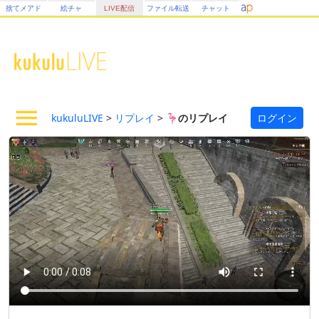
捨てメアド
絵チャ
LIVE配信
ファイル転送
チャット
kukuluLIVE
>
リプレイ
>
🦩のリプレイ
ログイン