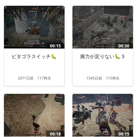
00:15
00:30
ピタゴラスイッチ🐛
握力が足りない🐛３
2071
日
前
117再生
1545
日
前
115再生
00:18
00:15