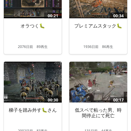
00:21
00:34
オラつく🐛
プレミアムスタック🐛
2076
日
前
89再生
1936
日
前
86再生
00:30
00:17
梯子を踏み外す🐛さん
低スペで粘った男、時
間停止にて死亡
2002
日
前
83再生
131
日
前
44再生