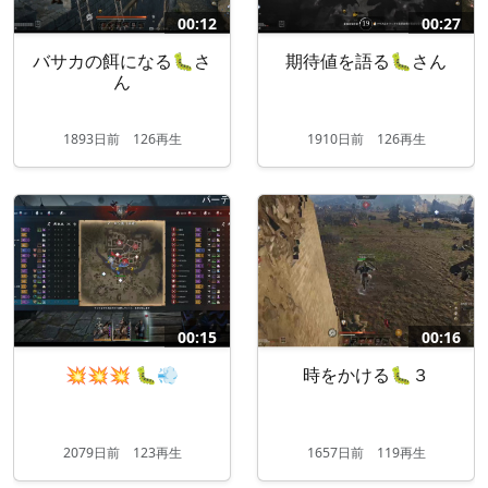
00:12
00:27
バサカの餌になる🐛さ
期待値を語る🐛さん
ん
1893
日
前
126再生
1910
日
前
126再生
00:15
00:16
💥💥💥 🐛💨
時をかける🐛３
2079
日
前
123再生
1657
日
前
119再生