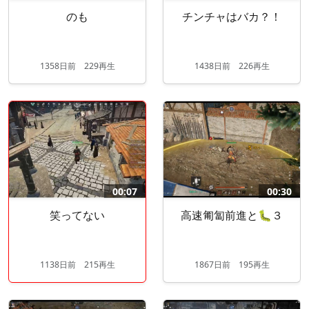
のも
チンチャはバカ？！
1358
日
前
229再生
1438
日
前
226再生
00:07
00:30
笑ってない
高速匍匐前進と🐛３
1138
日
前
215再生
1867
日
前
195再生