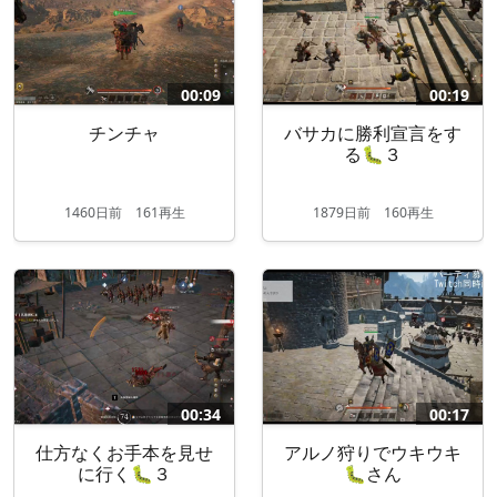
00:09
00:19
チンチャ
バサカに勝利宣言をす
る🐛３
1460
日
前
161再生
1879
日
前
160再生
00:34
00:17
仕方なくお手本を見せ
アルノ狩りでウキウキ
に行く🐛３
🐛さん