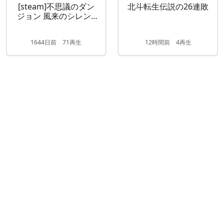
[steam]不思議のダン
北斗転生伝説の26連敗
ジョン 風来のシレン5
plus フォーチュンタ
ワ...
1644
日
前
71再生
12
時間
前
4再生