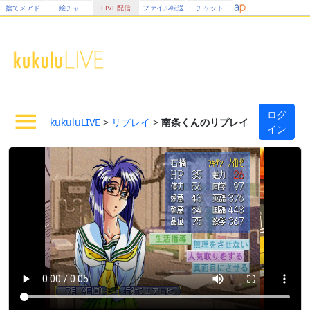
捨てメアド
絵チャ
LIVE配信
ファイル転送
チャット
ログ
kukuluLIVE
>
リプレイ
>
南条くんのリプレイ
イン