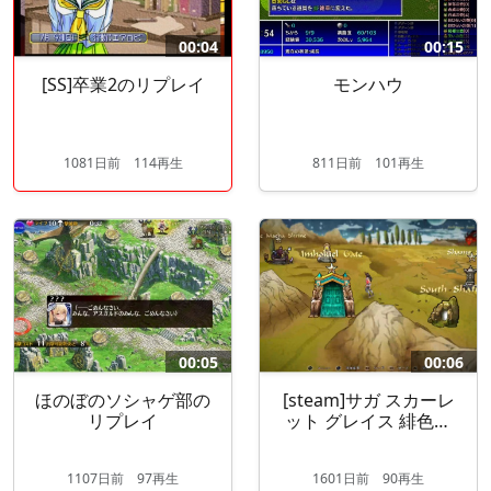
00:04
00:15
[SS]卒業2のリプレイ
モンハウ
1081
日
前
114再生
811
日
前
101再生
00:05
00:06
ほのぼのソシャゲ部の
[steam]サガ スカーレ
リプレイ
ット グレイス 緋色の
野望のリプレイ
1107
日
前
97再生
1601
日
前
90再生