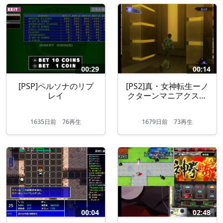
00:29
00:14
[PSP]ペルソナのリプ
[PS2]真・女神転生ーノ
レイ
クターンマニアクスの
リプレイ
1635
日
前
76再生
1679
日
前
73再生
00:04
02:48