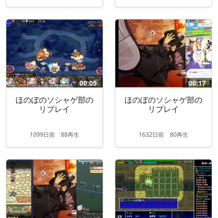
00:05
00:17
ほのぼのソシャゲ部の
ほのぼのソシャゲ部の
リプレイ
リプレイ
1099
日
前
88再生
1632
日
前
80再生