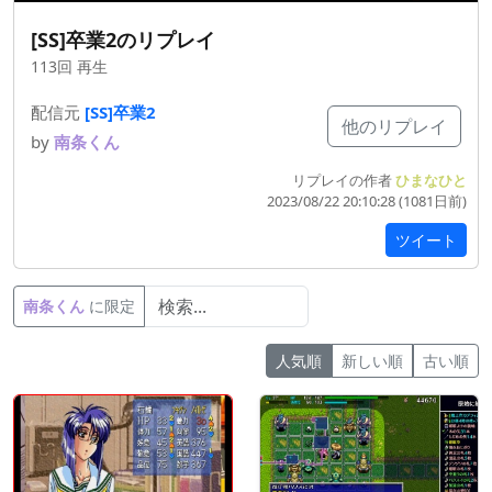
[SS]卒業2のリプレイ
113回 再生
配信元
[SS]卒業2
他のリプレイ
by
南条くん
リプレイの作者
ひまなひと
2023/08/22 20:10:28 (1081
日
前
)
ツイート
南条くん
に限定
人気順
新しい順
古い順