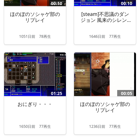
00:10
00:10
ほのぼのソシャゲ部の
[steam]不思議のダン
リプレイ
ジョン 風来のシレン5
plus フォーチュンタ
ワ...
1051
日
前
78再生
1646
日
前
77再生
01:25
00:05
おにぎり・・・
ほのぼのソシャゲ部の
リプレイ
1650
日
前
77再生
1236
日
前
77再生