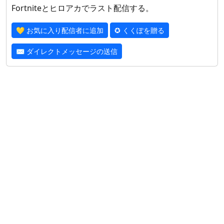
Fortniteとヒロアカでラスト配信する。
💛 お気に入り配信者に追加
✪ くくぽを贈る
✉ ダイレクトメッセージの送信