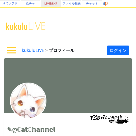
捨てメアド
絵チャ
LIVE配信
ファイル転送
チャット
kukuluLIVE
>
プロフィール
ログイン
✎ღℂ𝕒𝕥ℂ𝕙𝕒𝕟𝕟𝕖𝕝