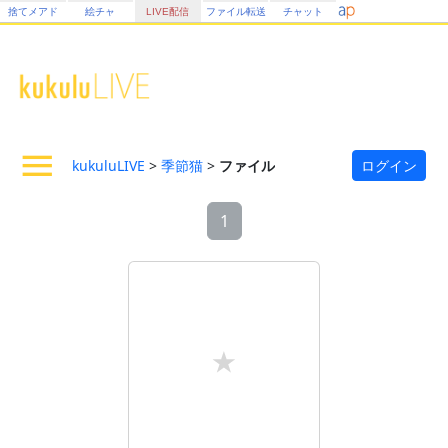
捨てメアド
絵チャ
LIVE配信
ファイル転送
チャット
kukuluLIVE
>
季節猫
>
ファイル
ログイン
1