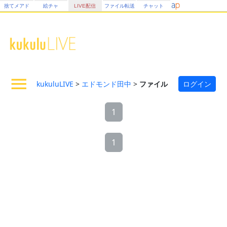
捨てメアド
絵チャ
LIVE配信
ファイル転送
チャット
kukuluLIVE
>
エドモンド田中
>
ファイル
ログイン
1
1