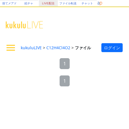
捨てメアド
絵チャ
LIVE配信
ファイル転送
チャット
kukuluLIVE
>
C12H4Cl4O2
>
ファイル
ログイン
1
1