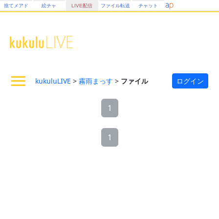
捨てメアド
絵チャ
LIVE配信
ファイル転送
チャット
kukuluLIVE
>
霧雨まっす
>
ファイル
ログイン
1
1