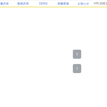
URL短縮
画像共有
動画共有
DDNS
画像変換
お知らせ
1
1