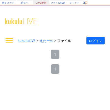
捨てメアド
絵チャ
LIVE配信
ファイル転送
チャット
kukuluLIVE
>
えたーの
>
ファイル
ログイン
1
1