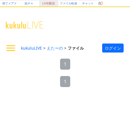
捨てメアド
絵チャ
LIVE配信
ファイル転送
チャット
kukuluLIVE
>
えたーの
>
ファイル
ログイン
1
1