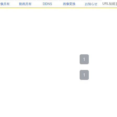
URL短縮
画像共有
動画共有
DDNS
画像変換
お知らせ
1
1