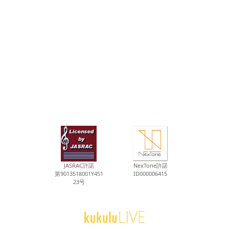
JASRAC許諾
NexTone許諾
第9013518001Y451
ID000006415
23号