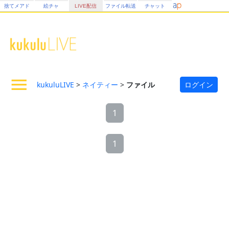
捨てメアド
絵チャ
LIVE配信
ファイル転送
チャット
kukuluLIVE
>
ネイティー
>
ファイル
ログイン
1
1