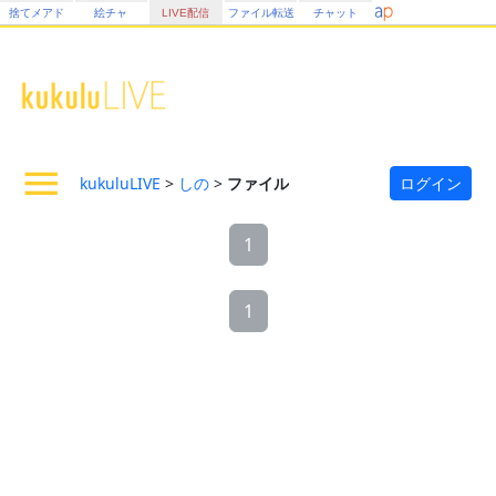
捨てメアド
絵チャ
LIVE配信
ファイル転送
チャット
kukuluLIVE
>
しの
>
ファイル
ログイン
1
1