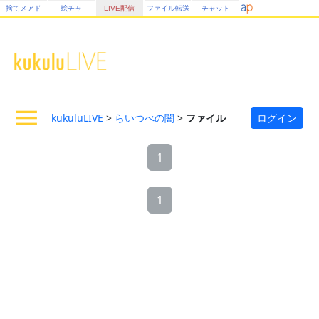
捨てメアド
絵チャ
LIVE配信
ファイル転送
チャット
kukuluLIVE
>
らいつべの闇
>
ファイル
ログイン
1
1