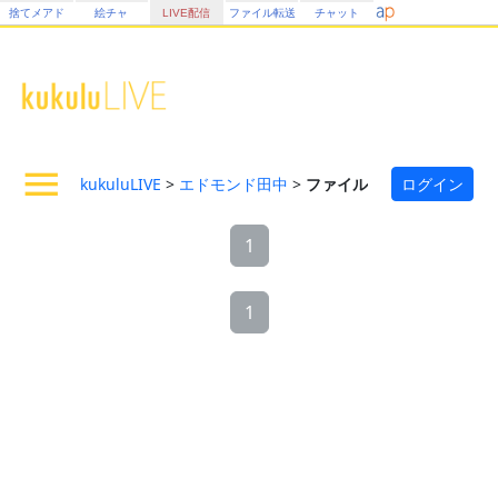
捨てメアド
絵チャ
LIVE配信
ファイル転送
チャット
kukuluLIVE
>
エドモンド田中
>
ファイル
ログイン
1
1