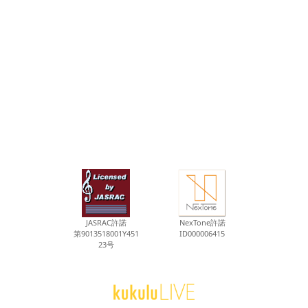
JASRAC許諾
NexTone許諾
第9013518001Y451
ID000006415
23号