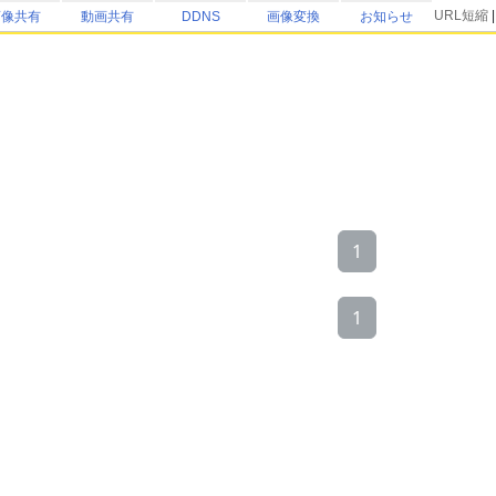
URL短縮
画像共有
動画共有
DDNS
画像変換
お知らせ
1
1