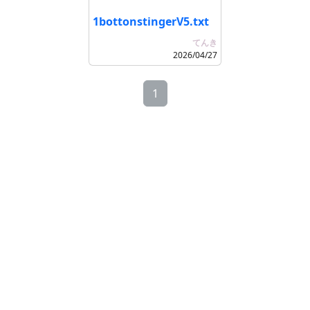
1bottonstingerV5.txt
てんき
2026/04/27
1