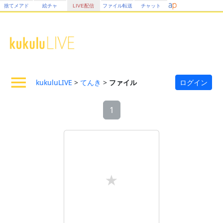
捨てメアド
絵チャ
LIVE配信
ファイル転送
チャット
kukuluLIVE
>
てんき
>
ファイル
ログイン
1