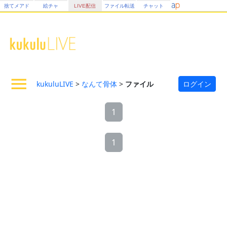
捨てメアド
絵チャ
LIVE配信
ファイル転送
チャット
kukuluLIVE
>
なんて骨体
>
ファイル
ログイン
1
1