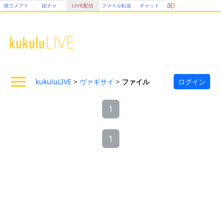
捨てメアド
絵チャ
LIVE配信
ファイル転送
チャット
kukuluLIVE
>
ヴァギサイ
>
ファイル
ログイン
1
1