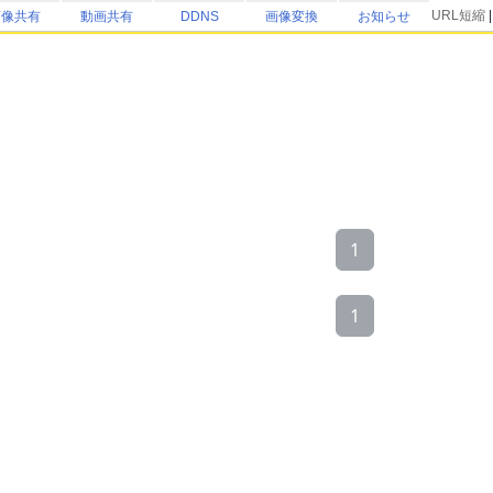
URL短縮
画像共有
動画共有
DDNS
画像変換
お知らせ
1
1