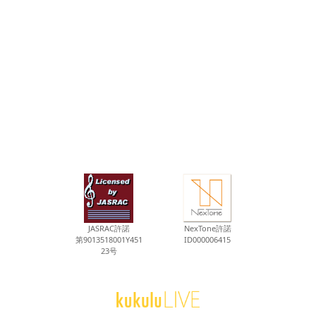
JASRAC許諾
NexTone許諾
第9013518001Y451
ID000006415
23号