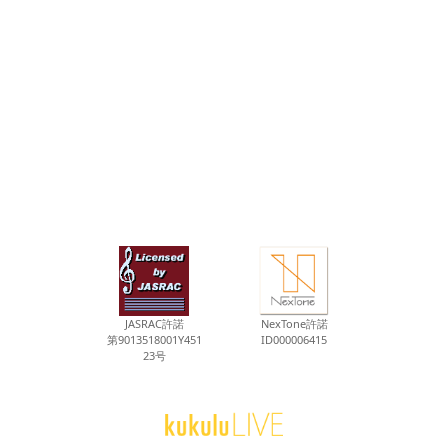
JASRAC許諾
NexTone許諾
第9013518001Y451
ID000006415
23号