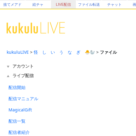
捨てメアド
絵チャ
LIVE配信
ファイル転送
チャット
kukuluLIVE
>
怪゚し゚い゚う゚な゚ぎ゚🐣🦭
>
ファイル
アカウント
▼
ライブ配信
▲
配信開始
配信マニュアル
MagicalGift
配信一覧
配信者紹介