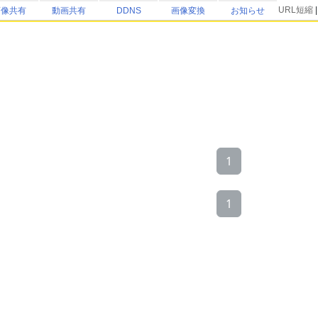
URL短縮
画像共有
動画共有
DDNS
画像変換
お知らせ
1
1