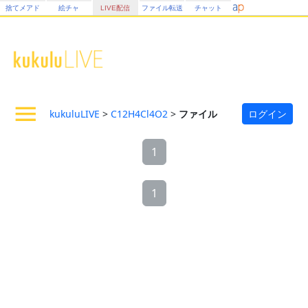
捨てメアド
絵チャ
LIVE配信
ファイル転送
チャット
kukuluLIVE
>
C12H4Cl4O2
>
ファイル
ログイン
1
1