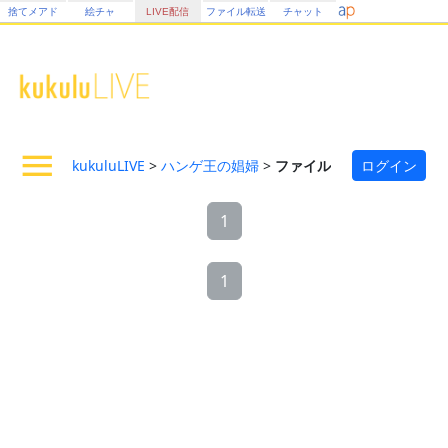
捨てメアド
絵チャ
LIVE配信
ファイル転送
チャット
kukuluLIVE
>
ハンゲ王の娼婦
>
ファイル
ログイン
1
1