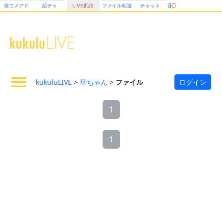
捨てメアド
絵チャ
LIVE配信
ファイル転送
チャット
kukuluLIVE
>
華ちゃん
>
ファイル
ログイン
1
1