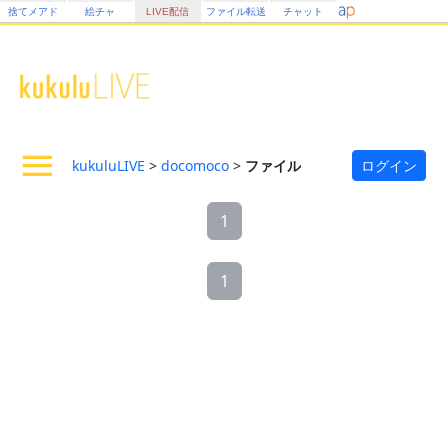
捨てメアド
絵チャ
LIVE配信
ファイル転送
チャット
kukuluLIVE
>
docomoco
>
ファイル
ログイン
1
1