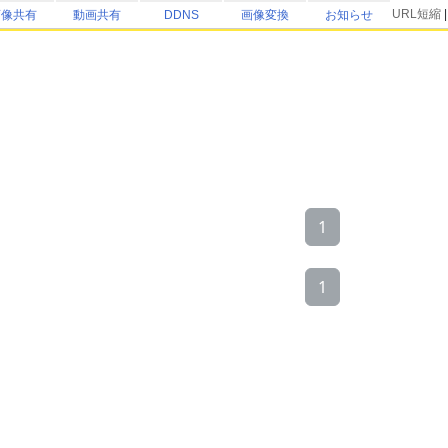
URL短縮
画像共有
動画共有
DDNS
画像変換
お知らせ
1
1