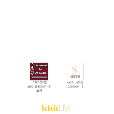
JASRAC許諾
NexTone許諾
第9013518001Y451
ID000006415
23号