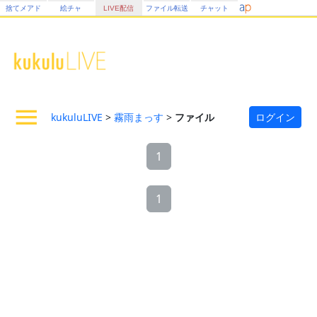
捨てメアド
絵チャ
LIVE配信
ファイル転送
チャット
kukuluLIVE
>
霧雨まっす
>
ファイル
ログイン
1
1