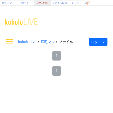
捨てメアド
絵チャ
LIVE配信
ファイル転送
チャット
kukuluLIVE
>
耳毛マン
>
ファイル
ログイン
1
1