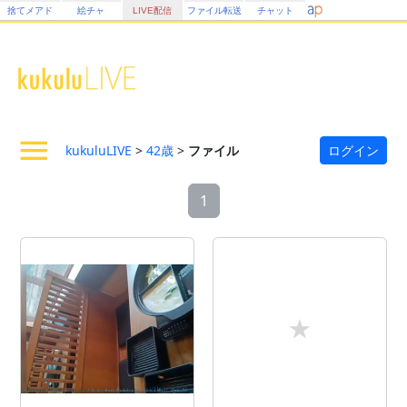
捨てメアド
絵チャ
LIVE配信
ファイル転送
チャット
kukuluLIVE
>
42歳
>
ファイル
ログイン
1