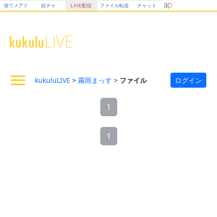
捨てメアド
絵チャ
LIVE配信
ファイル転送
チャット
kukuluLIVE
>
霧雨まっす
>
ファイル
ログイン
1
1