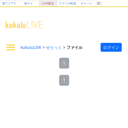
捨てメアド
絵チャ
LIVE配信
ファイル転送
チャット
kukuluLIVE
>
せりっく
>
ファイル
ログイン
1
1