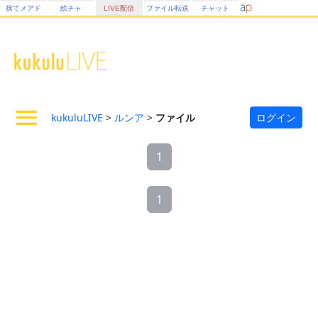
捨てメアド
絵チャ
LIVE配信
ファイル転送
チャット
kukuluLIVE
>
ルンア
>
ファイル
ログイン
1
1