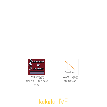
JASRAC許諾
NexTone許諾
第9013518001Y451
ID000006415
23号