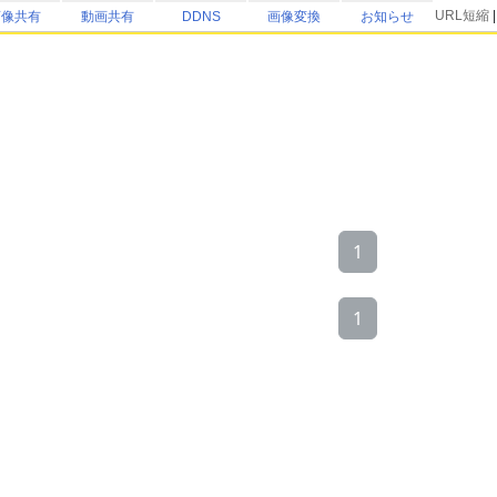
URL短縮
画像共有
動画共有
DDNS
画像変換
お知らせ
1
1