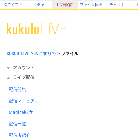
捨てメアド
絵チャ
LIVE配信
ファイル転送
チャット
kukuluLIVE
>
みこすり外
>
ファイル
アカウント
▼
ライブ配信
▲
配信開始
配信マニュアル
MagicalGift
配信一覧
配信者紹介