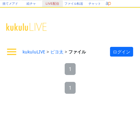
捨てメアド
絵チャ
LIVE配信
ファイル転送
チャット
kukuluLIVE
>
ピヨ太
>
ファイル
ログイン
1
1