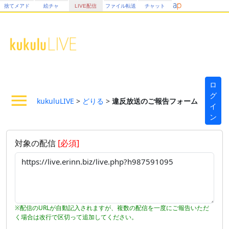
捨てメアド
絵チャ
LIVE配信
ファイル転送
チャット
ロ
グ
kukuluLIVE
>
どりる
>
違反放送のご報告フォーム
イ
ン
対象の配信
[必須]
※配信のURLが自動記入されますが、複数の配信を一度にご報告いただ
く場合は改行で区切って追加してください。