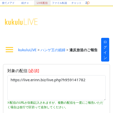
捨てメアド
絵チャ
LIVE配信
ファイル転送
チャット
ロ
グ
kukuluLIVE
>
ハンゲ王の娼婦
>
違反放送のご報告フォーム
イ
ン
対象の配信
[必須]
※配信のURLが自動記入されますが、複数の配信を一度にご報告いただ
く場合は改行で区切って追加してください。