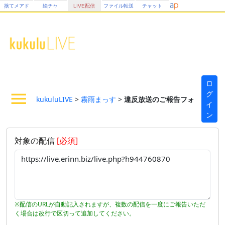
捨てメアド
絵チャ
LIVE配信
ファイル転送
チャット
ロ
グ
kukuluLIVE
>
霧雨まっす
>
違反放送のご報告フォーム
イ
ン
対象の配信
[必須]
※配信のURLが自動記入されますが、複数の配信を一度にご報告いただ
く場合は改行で区切って追加してください。