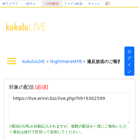
捨てメアド
絵チャ
LIVE配信
ファイル転送
チャット
ロ
グ
kukuluLIVE
>
NightmareMYB
>
違反放送のご報告フォーム
イ
ン
対象の配信
[必須]
※配信のURLが自動記入されますが、複数の配信を一度にご報告いただ
く場合は改行で区切って追加してください。