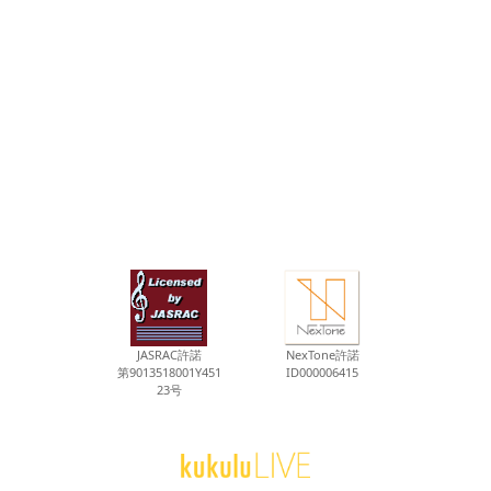
JASRAC許諾
NexTone許諾
第9013518001Y451
ID000006415
23号