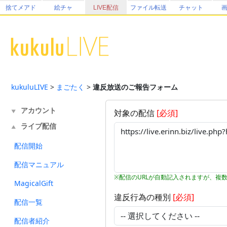
捨てメアド
絵チャ
LIVE配信
ファイル転送
チャット
kukuluLIVE
>
まごたく
>
違反放送のご報告フォーム
アカウント
対象の配信
[必須]
▼
ライブ配信
▲
配信開始
配信マニュアル
※配信のURLが自動記入されますが、複
MagicalGift
違反行為の種別
[必須]
配信一覧
配信者紹介