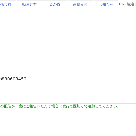
URL短縮
画像共有
動画共有
DDNS
画像変換
お知らせ
数の配信を一度にご報告いただく場合は改行で区切って追加してください。