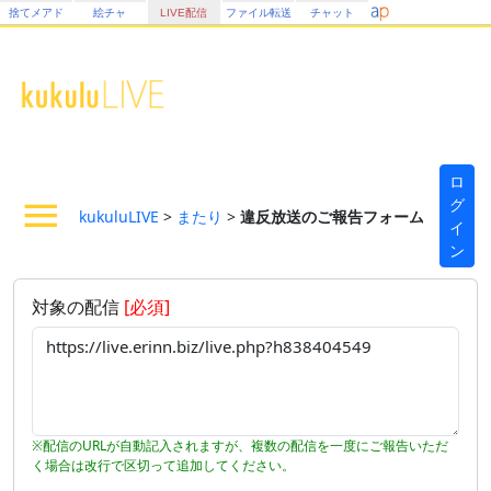
捨てメアド
絵チャ
LIVE配信
ファイル転送
チャット
ロ
グ
kukuluLIVE
>
またり
>
違反放送のご報告フォーム
イ
ン
対象の配信
[必須]
※配信のURLが自動記入されますが、複数の配信を一度にご報告いただ
く場合は改行で区切って追加してください。