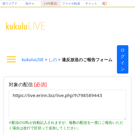
捨てメアド
絵チャ
LIVE配信
ファイル転送
チャット
ロ
グ
kukuluLIVE
>
しの
>
違反放送のご報告フォーム
イ
ン
対象の配信
[必須]
※配信のURLが自動記入されますが、複数の配信を一度にご報告いただ
く場合は改行で区切って追加してください。