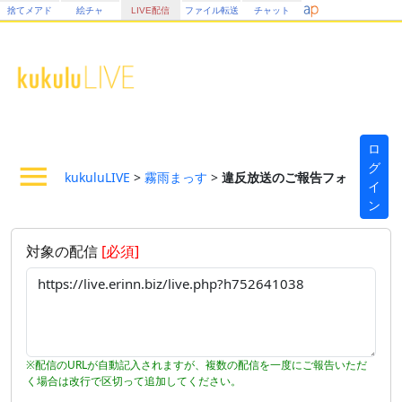
捨てメアド
絵チャ
LIVE配信
ファイル転送
チャット
ロ
グ
kukuluLIVE
>
霧雨まっす
>
違反放送のご報告フォーム
イ
ン
対象の配信
[必須]
※配信のURLが自動記入されますが、複数の配信を一度にご報告いただ
く場合は改行で区切って追加してください。