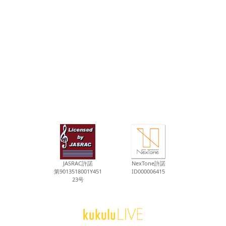
JASRAC許諾
NexTone許諾
第9013518001Y451
ID000006415
23号