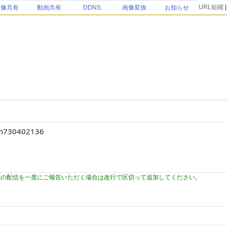
URL短縮
画像共有
動画共有
DDNS
画像変換
お知らせ
数の配信を一度にご報告いただく場合は改行で区切って追加してください。