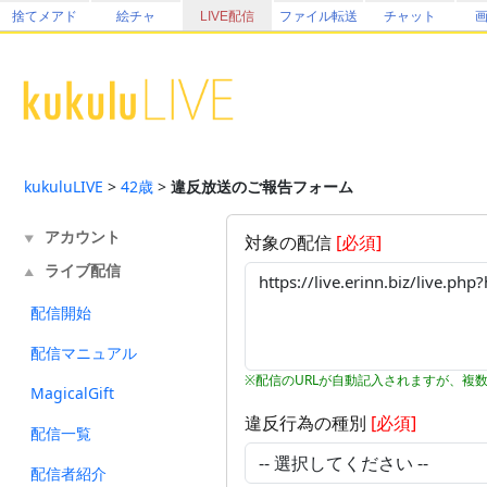
捨てメアド
絵チャ
LIVE配信
ファイル転送
チャット
kukuluLIVE
>
42歳
>
違反放送のご報告フォーム
アカウント
対象の配信
[必須]
▼
ライブ配信
▲
配信開始
配信マニュアル
※配信のURLが自動記入されますが、複
MagicalGift
違反行為の種別
[必須]
配信一覧
配信者紹介