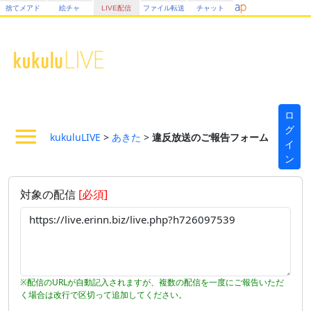
捨てメアド
絵チャ
LIVE配信
ファイル転送
チャット
ロ
グ
kukuluLIVE
>
あきた
>
違反放送のご報告フォーム
イ
ン
対象の配信
[必須]
※配信のURLが自動記入されますが、複数の配信を一度にご報告いただ
く場合は改行で区切って追加してください。